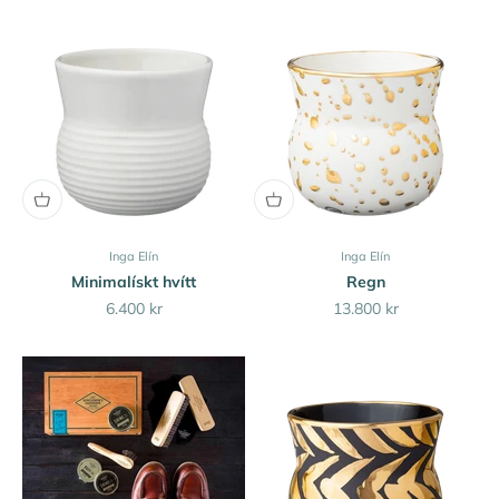
Inga Elín
Inga Elín
Minimalískt hvítt
Regn
Sale price
Sale price
6.400 kr
13.800 kr