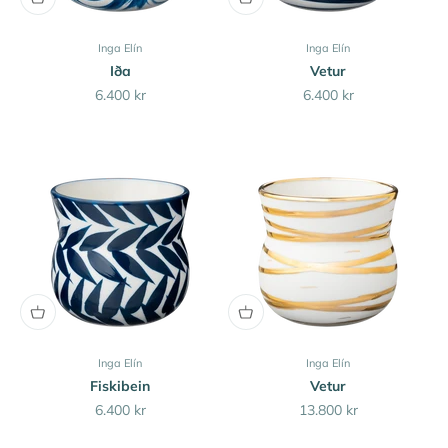
Inga Elín
Inga Elín
Iða
Vetur
Sale price
Sale price
6.400 kr
6.400 kr
Inga Elín
Inga Elín
Fiskibein
Vetur
Sale price
Sale price
6.400 kr
13.800 kr