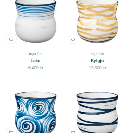
Inga Elín
Inga Elín
Þoka
Bylgja
Sale price
Sale price
6.400 kr
13.800 kr