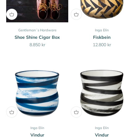
Gentleman´s Hardware
Inga Elín
Shoe Shine Cigar Box
Fiskbein
Sale price
Sale price
8.850 kr
12.800 kr
Inga Elín
Inga Elín
Vindur
Vindur