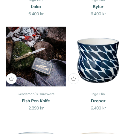
Þoka
Bylur
Sale price
Sale price
6.400 kr
6.400 kr
Gentleman´s Hardware
Inga Elín
Fish Pen Knife
Dropar
Sale price
Sale price
2.890 kr
6.400 kr