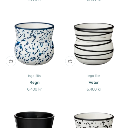
Inga Elín
Inga Elín
Regn
Vetur
Sale price
Sale price
6.400 kr
6.400 kr