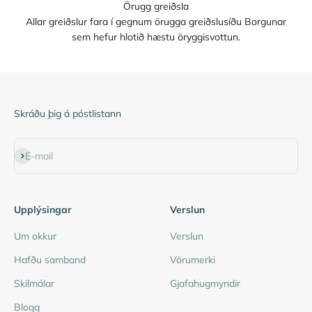
Örugg greiðsla
Allar greiðslur fara í gegnum örugga greiðslusíðu Borgunar
sem hefur hlotið hæstu öryggisvottun.
Skráðu þig á póstlistann
Subscribe
E-mail
Upplýsingar
Verslun
Um okkur
Verslun
Hafðu samband
Vörumerki
Skilmálar
Gjafahugmyndir
Blogg