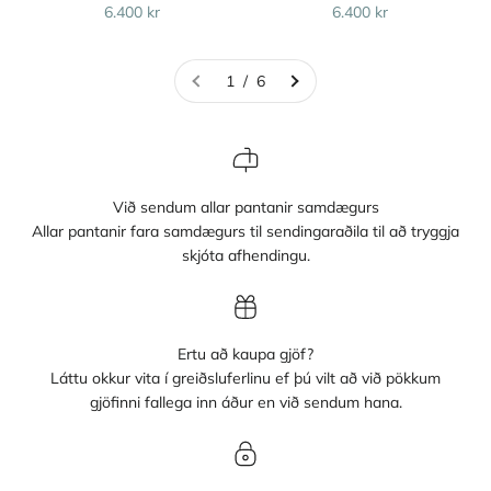
Sale price
Sale price
6.400 kr
6.400 kr
1 / 6
Við sendum allar pantanir samdægurs
Allar pantanir fara samdægurs til sendingaraðila til að tryggja
skjóta afhendingu.
Ertu að kaupa gjöf?
Láttu okkur vita í greiðsluferlinu ef þú vilt að við pökkum
gjöfinni fallega inn áður en við sendum hana.