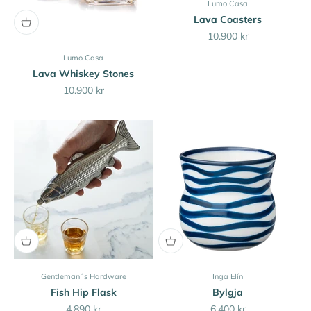
Lumo Casa
Lava Coasters
Sale price
10.900 kr
Lumo Casa
Lava Whiskey Stones
Sale price
10.900 kr
Gentleman´s Hardware
Inga Elín
Fish Hip Flask
Bylgja
Sale price
Sale price
4.890 kr
6.400 kr