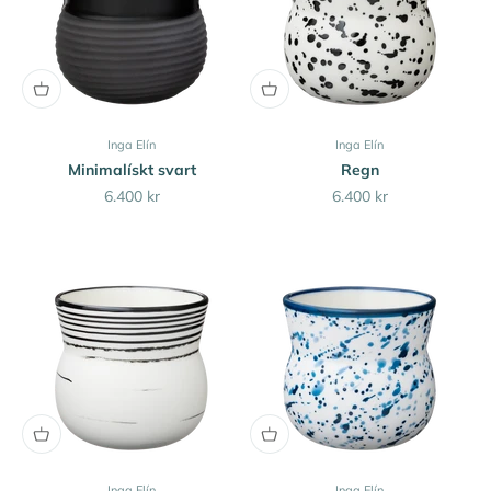
Inga Elín
Inga Elín
Minimalískt svart
Regn
Sale price
Sale price
6.400 kr
6.400 kr
Inga Elín
Inga Elín