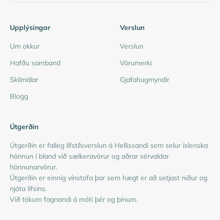
Upplýsingar
Verslun
Um okkur
Verslun
Hafðu samband
Vörumerki
Skilmálar
Gjafahugmyndir
Blogg
Útgerðin
Útgerðin er falleg lífstílsverslun á Hellissandi sem selur íslenska
hönnun í bland við sælkeravörur og aðrar sérvaldar
hönnunarvörur.
Útgerðin er einnig vínstofa þar sem hægt er að setjast niður og
njóta lífsins.
Við tökum fagnandi á móti þér og þínum.