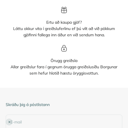
Ertu að kaupa gjöf?
Láttu okkur vita í greiðsluferlinu ef þú vilt að við pökkum
gjöfinni fallega inn áður en við sendum hana.
Örugg greiðsla
Allar greiðslur fara í gegnum örugga greiðslusíðu Borgunar
sem hefur hlotið hæstu öryggisvottun.
Skráðu þig á póstlistann
Subscribe
E-mail