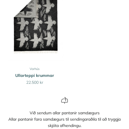
Vorhús
Ullarteppi krummar
Sale price
22.500 kr
Við sendum allar pantanir samdægurs
Allar pantanir fara samdægurs til sendingaraðila til að tryggja
skjóta afhendingu.