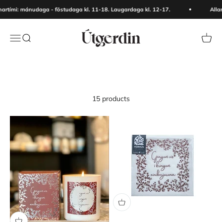
Skip to content
tími: mánudaga - föstudaga kl. 11-18. Laugardaga kl. 12-17.
Allar
Útgerðin
Menu
Search
Cart
15 products