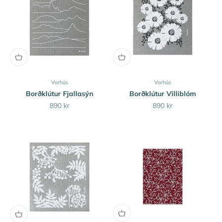
Vorhús
Vorhús
Borðklútur Fjallasýn
Borðklútur Villiblóm
Sale price
Sale price
890 kr
890 kr