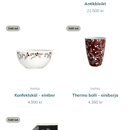
Antikbleikt
Sale price
22.500 kr
Sold out
Sold out
Vorhús
Vorhús
Konfektskál - einiber
Thermo bolli - einiberja
Sale price
Sale price
4.990 kr
4.390 kr
Sold out