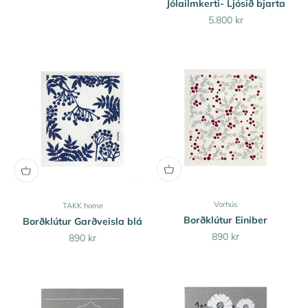
Jólailmkerti- Ljósið bjarta
Sale price
5.800 kr
Vorhús
TAKK home
Borðklútur Einiber
Borðklútur Garðveisla blá
Sale price
890 kr
Sale price
890 kr