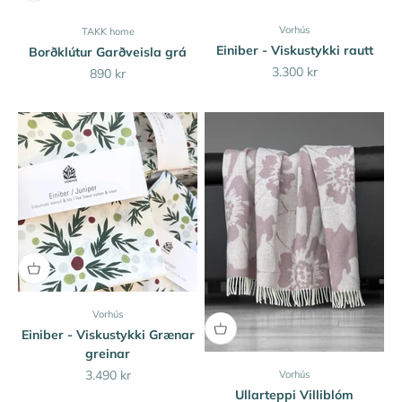
Vorhús
TAKK home
Einiber - Viskustykki rautt
Borðklútur Garðveisla grá
Sale price
3.300 kr
Sale price
890 kr
Vorhús
Einiber - Viskustykki Grænar
greinar
Sale price
3.490 kr
Vorhús
Ullarteppi Villiblóm