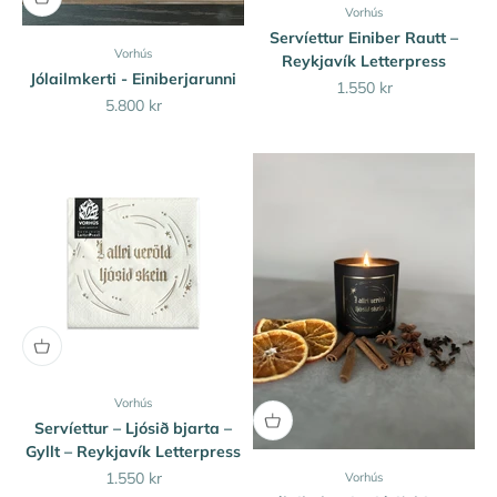
Vorhús
Servíettur Einiber Rautt –
Vorhús
Reykjavík Letterpress
Jólailmkerti - Einiberjarunni
Sale price
1.550 kr
Sale price
5.800 kr
Vorhús
Servíettur – Ljósið bjarta –
Gyllt – Reykjavík Letterpress
Sale price
1.550 kr
Vorhús