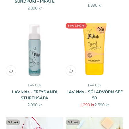
SUNDPOKI - PIRATE
Sale price
1.390 kr
Sale price
2.890 kr
Save 1.300 kr
LAV kids
LAV kids
LAV kids - FREYÐANDI
LAV kids - SÓLARVÖRN SPF
STURTUSÁPA
50
Sale price
Sale price
Regular price
2.990 kr
1.290 kr
2.590 kr
Sold out
Sold out