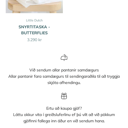
Little Dutch
SNYRTITASKA -
BUTTERFLIES
Sale price
3.290 kr
Við sendum allar pantanir samdægurs
Allar pantanir fara samdægurs til sendingaraðila til að tryggja
skjóta afhendingu.
Ertu að kaupa gjöf?
Láttu okkur vita í greiðsluferlinu ef þú vilt að við pökkum
gjöfinni fallega inn áður en við sendum hana.