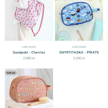
Little Dutch
Little Dutch
Sundpoki - Cherries
SNYRTITASKA - PIRATE
Sale price
Sale price
2.890 kr
3.290 kr
Sold out