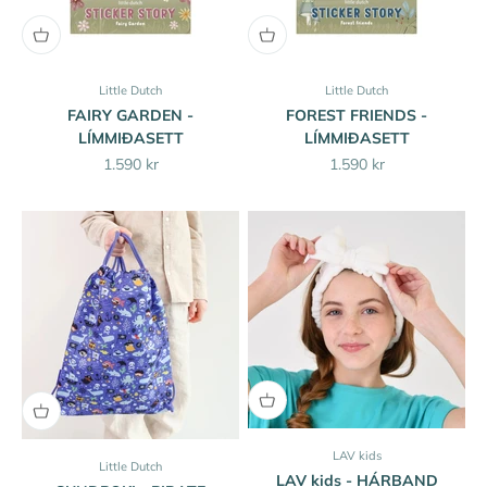
Little Dutch
Little Dutch
FAIRY GARDEN -
FOREST FRIENDS -
LÍMMIÐASETT
LÍMMIÐASETT
Sale price
Sale price
1.590 kr
1.590 kr
LAV kids
Little Dutch
LAV kids - HÁRBAND