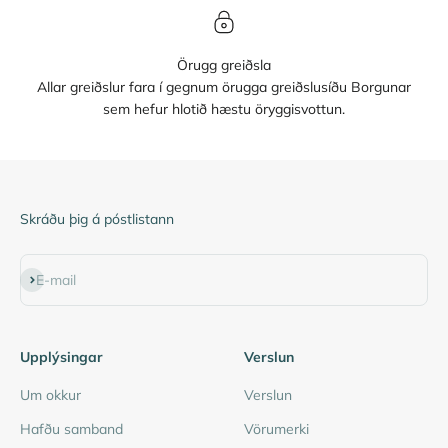
Örugg greiðsla
Allar greiðslur fara í gegnum örugga greiðslusíðu Borgunar
sem hefur hlotið hæstu öryggisvottun.
Skráðu þig á póstlistann
Subscribe
E-mail
Upplýsingar
Verslun
Um okkur
Verslun
Hafðu samband
Vörumerki