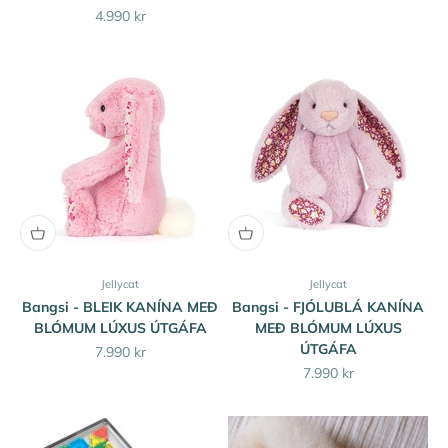
Sale price
4.990 kr
Jellycat
Jellycat
Bangsi - BLEIK KANÍNA MEÐ
Bangsi - FJÓLUBLÁ KANÍNA
BLÓMUM LÚXUS ÚTGÁFA
MEÐ BLÓMUM LÚXUS
ÚTGÁFA
Sale price
7.990 kr
Sale price
7.990 kr