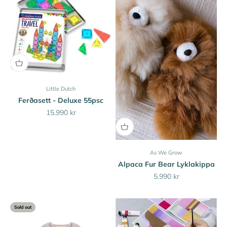
Little Dutch
Ferðasett - Deluxe 55psc
Sale price
15.990 kr
As We Grow
Alpaca Fur Bear Lyklakippa
Sale price
5.990 kr
Sold out