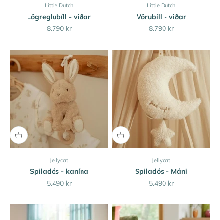
Little Dutch
Little Dutch
Lögreglubíll - viðar
Vörubíll - viðar
Sale price
Sale price
8.790 kr
8.790 kr
Jellycat
Jellycat
Spiladós - kanína
Spiladós - Máni
Sale price
Sale price
5.490 kr
5.490 kr