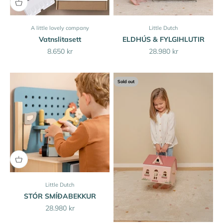
A little lovely company
Little Dutch
Vatnslitasett
ELDHÚS & FYLGIHLUTIR
Sale price
Sale price
8.650 kr
28.980 kr
Sold out
Little Dutch
STÓR SMÍÐABEKKUR
Sale price
28.980 kr