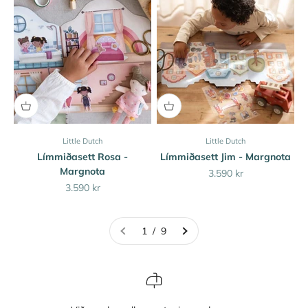
Little Dutch
Little Dutch
Límmiðasett Rosa -
Límmiðasett Jim - Margnota
Margnota
Sale price
3.590 kr
Sale price
3.590 kr
1 / 9