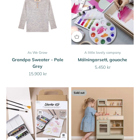
As We Grow
A little lovely company
Grandpa Sweater - Pale
Málningarsett, gouache
Grey
Sale price
5.450 kr
Sale price
15.900 kr
Sold out