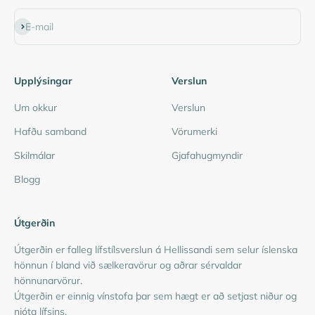
Subscribe
E-mail
Upplýsingar
Verslun
Um okkur
Verslun
Hafðu samband
Vörumerki
Skilmálar
Gjafahugmyndir
Blogg
Útgerðin
Útgerðin er falleg lífstílsverslun á Hellissandi sem selur íslenska
hönnun í bland við sælkeravörur og aðrar sérvaldar
hönnunarvörur.
Útgerðin er einnig vínstofa þar sem hægt er að setjast niður og
njóta lífsins.