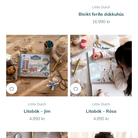
Little Dutch
Bleikt ferða dúkkuhús
Sale price
16.990 kr
Little Dutch
Little Dutch
Litabók - Jim
Litabók - Rósa
Sale price
Sale price
4.890 kr
4.890 kr