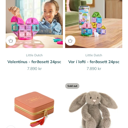
Little Dutch
Little Dutch
Valentínus - ferðasett 24psc
Vor í lofti - ferðasett 24psc
Sale price
Sale price
7.890 kr
7.890 kr
Sold out