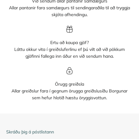
Við sendum allar pantanir samdægurs
Allar pantanir fara samdægurs til sendingaraðila til að tryggja
skjóta afhendingu.
Ertu að kaupa gjöf?
Láttu okkur vita í greiðsluferlinu ef þú vilt að við pökkum
gjöfinni fallega inn áður en við sendum hana.
Örugg greiðsla
Allar greiðslur fara í gegnum örugga greiðslusíðu Borgunar
sem hefur hlotið hæstu öryggisvottun.
Skráðu þig á póstlistann