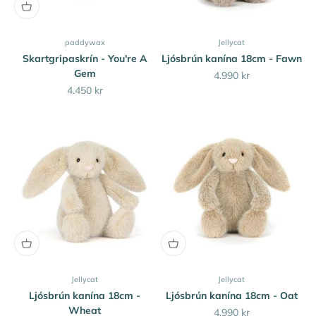
paddywax
Jellycat
Skartgripaskrín - You're A
Ljósbrún kanína 18cm - Fawn
Gem
Sale price
4.990 kr
Sale price
4.450 kr
Jellycat
Jellycat
Ljósbrún kanína 18cm -
Ljósbrún kanína 18cm - Oat
Wheat
Sale price
4.990 kr