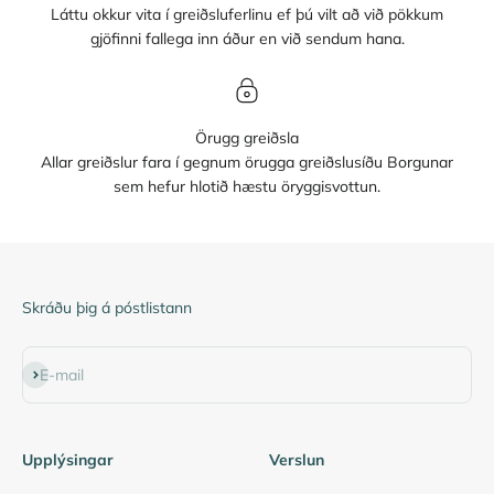
Láttu okkur vita í greiðsluferlinu ef þú vilt að við pökkum
gjöfinni fallega inn áður en við sendum hana.
Örugg greiðsla
Allar greiðslur fara í gegnum örugga greiðslusíðu Borgunar
sem hefur hlotið hæstu öryggisvottun.
Skráðu þig á póstlistann
Subscribe
E-mail
Upplýsingar
Verslun