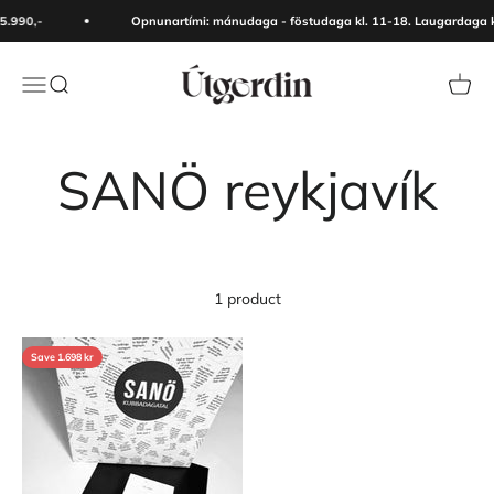
Skip to content
5.990,-
Opnunartími: mánudaga - föstudaga kl. 11-18. Laugardaga kl
Útgerðin
Menu
Search
Cart
1 product
Save 1.698 kr