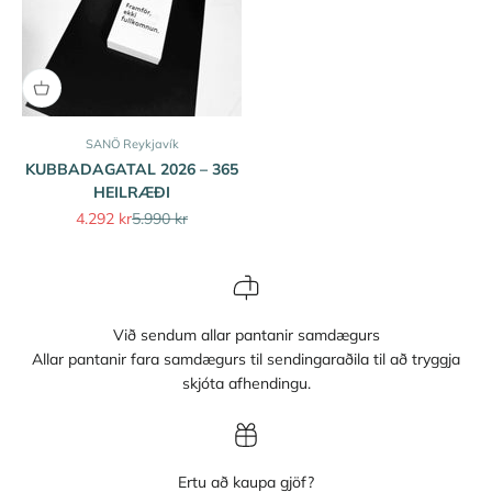
SANÖ Reykjavík
KUBBADAGATAL 2026 – 365
HEILRÆÐI
Sale price
Regular price
4.292 kr
5.990 kr
Við sendum allar pantanir samdægurs
Allar pantanir fara samdægurs til sendingaraðila til að tryggja
skjóta afhendingu.
Ertu að kaupa gjöf?