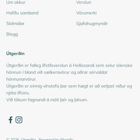
Um okkur
Verslun
Hafðu samband
Vörumerki
Skilmálar
Gjafahugmyndir
Blogg
Útgerðin
Útgerðin er falleg lífstílsverslun á Hellissandi sem selur íslenska
hönnun í bland við sælkeravörur og aðrar sérvaldar
hönnunarvörur.
Útgerðin er einnig vínstofa þar sem hægt er að setjast niður og
njóta lífsins.
Við tökum fagnandi á móti þér og þínum.
© 2026, Útgerðin .
Powered by Shopify