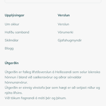
Upplýsingar
Verslun
Um okkur
Verslun
Hafðu samband
Vörumerki
Skilmálar
Gjafahugmyndir
Blogg
Útgerðin
Útgerðin er falleg lífstílsverslun á Hellissandi sem selur íslenska
hönnun í bland við sælkeravörur og aðrar sérvaldar
hönnunarvörur.
Útgerðin er einnig vínstofa þar sem hægt er að setjast niður og
njóta lífsins.
Við tökum fagnandi á móti þér og þínum.