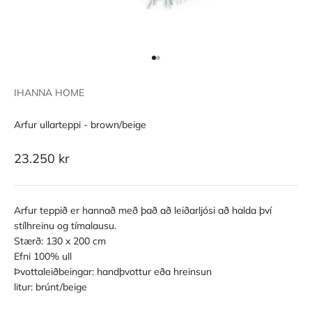
Go to item 1
Go to item 2
IHANNA HOME
Arfur ullarteppi - brown/beige
Sale price
23.250 kr
Arfur teppið er hannað með það að leiðarljósi að halda því
stílhreinu og tímalausu.
Stærð: 130 x 200 cm
Efni 100% ull
Þvottaleiðbeingar: handþvottur eða hreinsun
litur: brúnt/beige