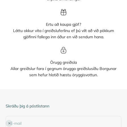
Ertu að kaupa gjöf?
Láttu okkur vita í greiðsluferlinu ef þú vilt að við pökkum
gjöfinni fallega inn áður en við sendum hana.
Örugg greiðsla
Allar greiðslur fara í gegnum örugga greiðslusíðu Borgunar
sem hefur hlotið hæstu öryggisvottun.
Skráðu þig á póstlistann
Subscribe
E-mail