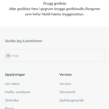
Örugg greiðsla
Allar greiðslur fara í gegnum örugga greiðslusíðu Borgunar
sem hefur hlotið hæstu öryggisvottun.
Skráðu þig á póstlistann
Subscribe
E-mail
Upplýsingar
Verslun
Um okkur
Verslun
Hafðu samband
Vörumerki
Skilmálar
Gjafahugmyndir
Blogg