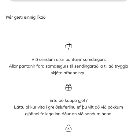
Við sendum allar pantanir samdægurs
Allar pantanir fara samdægurs til sendingaraðila til að tryggja
skjóta afhendingu.
Ertu að kaupa gjöf?
Láttu okkur vita í greiðsluferlinu ef þú vilt að við pökkum
gjöfinni fallega inn áður en við sendum hana.