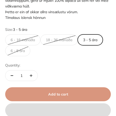
viðarhnöppum, gerð úr mjúkri 100% alpaca ull sem fer vel með
viðkvæma húð.
Þetta er ein af okkar allra vinsælustu vörum.
Tímalaus íslensk hönnun
Size:
3 - 5 ára
6 - 18 mánaða
18 - 36 mánaða
3 - 5 ára
6 - 8 ára
Quantity:
Add to cart