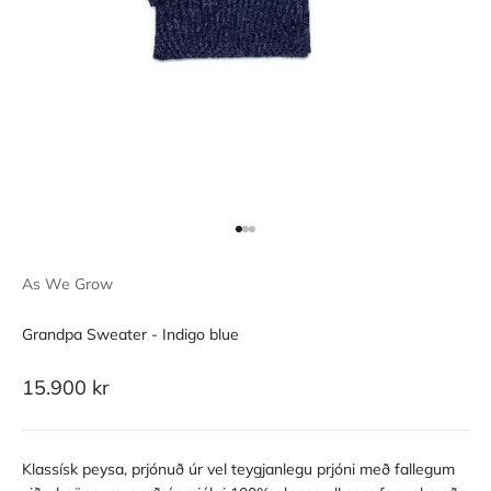
Go to item 1
Go to item 2
Go to item 3
As We Grow
Grandpa Sweater - Indigo blue
Sale price
15.900 kr
Klassísk peysa, prjónuð úr vel teygjanlegu prjóni með fallegum