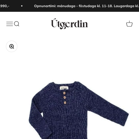
Skip to content
990,-
Opnunartími: mánudaga - föstudaga kl. 11-18. Laugardaga kl.
Útgerðin
Menu
Search
Cart
Zoom