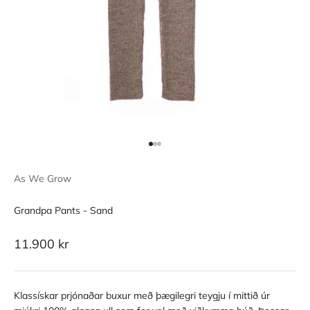
Go to item 1
Go to item 2
Go to item 3
As We Grow
Grandpa Pants - Sand
Sale price
11.900 kr
Klassískar prjónaðar buxur með þægilegri teygju í mittið úr