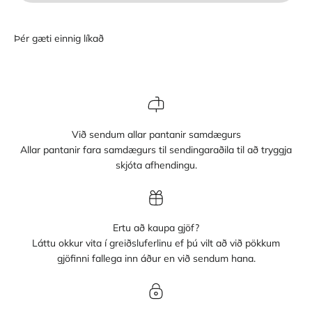
Við sendum allar pantanir samdægurs
Allar pantanir fara samdægurs til sendingaraðila til að tryggja
skjóta afhendingu.
Ertu að kaupa gjöf?
Láttu okkur vita í greiðsluferlinu ef þú vilt að við pökkum
gjöfinni fallega inn áður en við sendum hana.