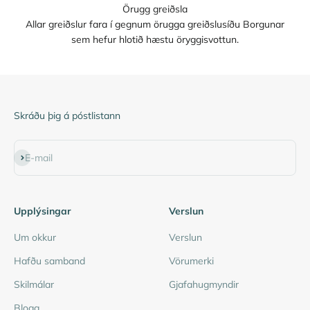
Örugg greiðsla
Allar greiðslur fara í gegnum örugga greiðslusíðu Borgunar
sem hefur hlotið hæstu öryggisvottun.
Skráðu þig á póstlistann
Subscribe
E-mail
Upplýsingar
Verslun
Um okkur
Verslun
Hafðu samband
Vörumerki
Skilmálar
Gjafahugmyndir
Blogg