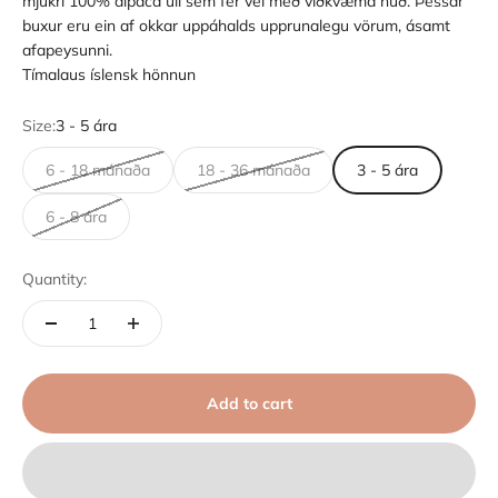
mjúkri 100% alpaca ull sem fer vel með viðkvæma húð. Þessar
buxur eru ein af okkar uppáhalds upprunalegu vörum, ásamt
afapeysunni.
Tímalaus íslensk hönnun
Size:
3 - 5 ára
6 - 18 mánaða
18 - 36 mánaða
3 - 5 ára
6 - 8 ára
Quantity:
Add to cart