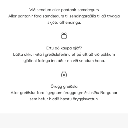
Við sendum allar pantanir samdægurs
Allar pantanir fara samdægurs til sendingaraðila til að tryggja
skjóta afhendingu.
Ertu að kaupa gjöf?
Láttu okkur vita í greiðsluferlinu ef þú vilt að við pökkum
gjöfinni fallega inn áður en við sendum hana.
Örugg greiðsla
Allar greiðslur fara í gegnum örugga greiðslusíðu Borgunar
sem hefur hlotið hæstu öryggisvottun.