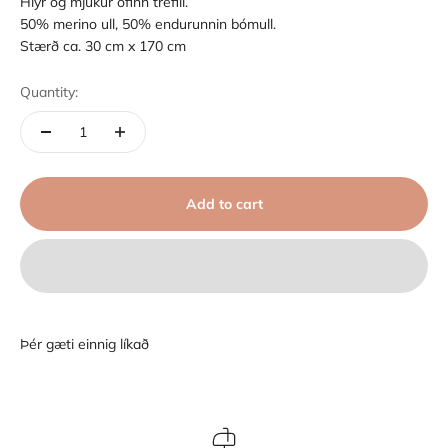
Hlýr og mjúkur ofinn trefill.
50% merino ull, 50% endurunnin bómull.
Stærð ca. 30 cm x 170 cm
Quantity:
Add to cart