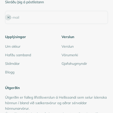
Skráðu þig á póstlistann
Subscribe
E-mail
Upplýsingar
Verslun
Um okkur
Verslun
Hafðu samband
Vörumerki
Skilmálar
Gjafahugmyndir
Blogg
Útgerðin
Útgerðin er falleg lífstílsverslun á Hellissandi sem selur íslenska
hönnun í bland við sælkeravörur og aðrar sérvaldar
hönnunarvörur.