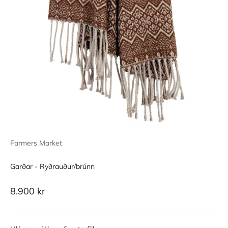
Farmers Market
Garðar - Ryðrauður/brúnn
Sale price
8.900 kr