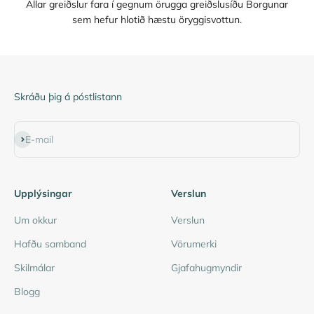
Allar greiðslur fara í gegnum örugga greiðslusíðu Borgunar
sem hefur hlotið hæstu öryggisvottun.
Skráðu þig á póstlistann
Subscribe
E-mail
Upplýsingar
Verslun
Um okkur
Verslun
Hafðu samband
Vörumerki
Skilmálar
Gjafahugmyndir
Blogg