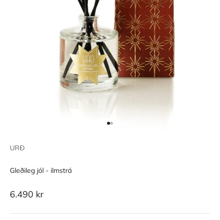
Go to item 1
Go to item 2
URÐ
Gleðileg jól - ilmstrá
Sale price
6.490 kr