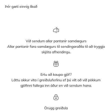
Við sendum allar pantanir samdægurs
Allar pantanir fara samdægurs til sendingaraðila til að tryggja
skjóta afhendingu.
Ertu að kaupa gjöf?
Láttu okkur vita í greiðsluferlinu ef þú vilt að við pökkum
gjöfinni fallega inn áður en við sendum hana.
Örugg greiðsla