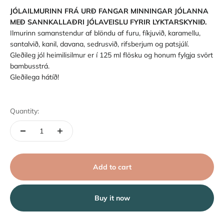
JÓLAILMURINN FRÁ URÐ FANGAR MINNINGAR JÓLANNA
MEÐ SANNKALLAÐRI JÓLAVEISLU FYRIR LYKTARSKYNIÐ.
Ilmurinn samanstendur af blöndu af furu, fíkjuvið, karamellu,
santalvið, kanil, davana, sedrusvið, rifsberjum og patsjúlí.
Gleðileg jól heimilisilmur er í 125 ml flösku og honum fylgja svört
bambusstrá.
Gleðilega hátíð!
Quantity:
Add to cart
Buy it now