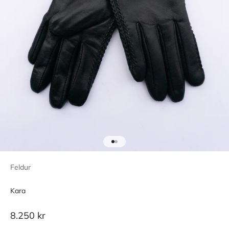
Go to item 1
Go to item 2
Feldur
Kara
Sale price
8.250 kr