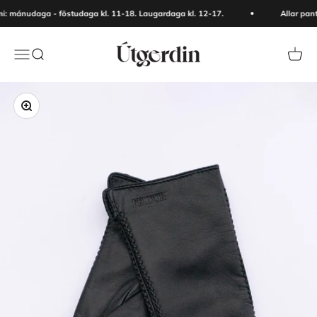
Skip to content
: mánudaga - föstudaga kl. 11-18. Laugardaga kl. 12-17.
Allar pan
Útgerðin
Menu
Search
Cart
Zoom