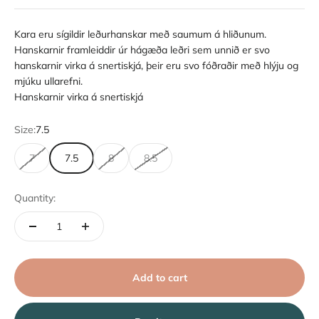
Kara eru sígildir leðurhanskar með saumum á hliðunum.
Hanskarnir framleiddir úr hágæða leðri sem unnið er svo
hanskarnir virka á snertiskjá, þeir eru svo fóðraðir með hlýju og
mjúku ullarefni.
Hanskarnir virka á snertiskjá
Size:
7.5
7
7.5
8
8.5
Quantity:
Add to cart