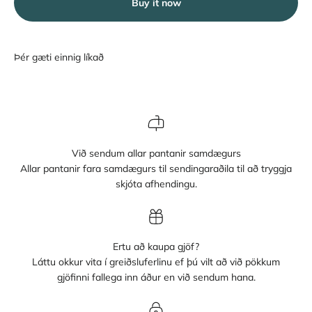
Buy it now
Við sendum allar pantanir samdægurs
Allar pantanir fara samdægurs til sendingaraðila til að tryggja
skjóta afhendingu.
Ertu að kaupa gjöf?
Láttu okkur vita í greiðsluferlinu ef þú vilt að við pökkum
gjöfinni fallega inn áður en við sendum hana.