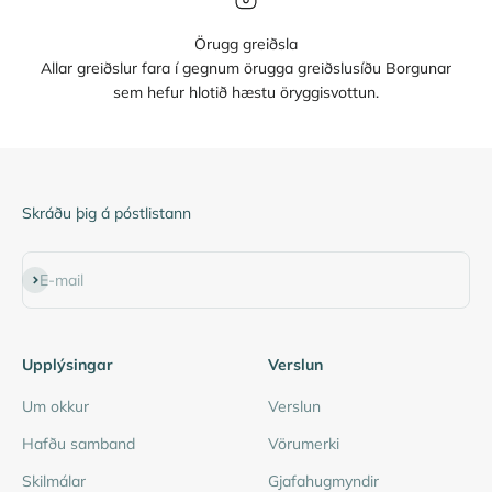
Örugg greiðsla
Allar greiðslur fara í gegnum örugga greiðslusíðu Borgunar
sem hefur hlotið hæstu öryggisvottun.
Skráðu þig á póstlistann
Subscribe
E-mail
Upplýsingar
Verslun
Um okkur
Verslun
Hafðu samband
Vörumerki
Skilmálar
Gjafahugmyndir