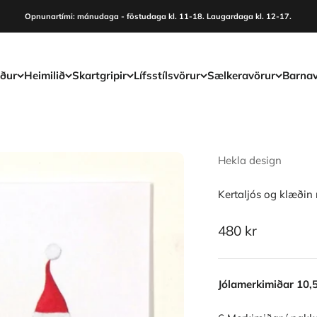
Opnunartími: mánudaga - föstudaga kl. 11-18. Laugardaga kl. 12-17.
ður
Heimilið
Skartgripir
Lífsstílsvörur
Sælkeravörur
Barnav
Hekla design
Kertaljós og klæðin
Sale price
480 kr
Jólamerkimiðar 10,