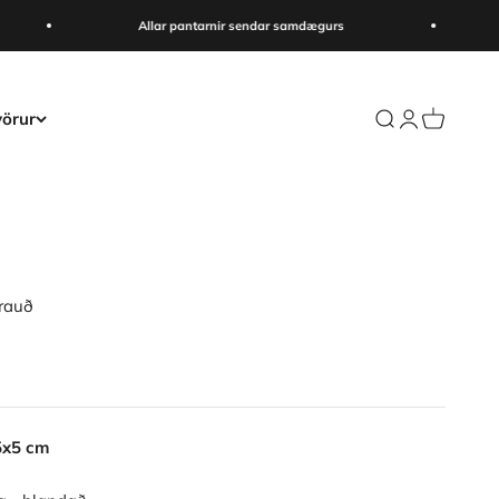
Allar pantarnir sendar samdægurs
örur
Search
Login
Cart
 rauð
5x5 cm