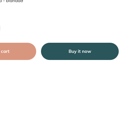
a - blandað
 cart
Buy it now