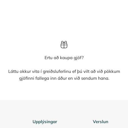
Ertu að kaupa gjöf?
Láttu okkur vita í greiðsluferlinu ef þú vilt að við pökkum
gjöfinni fallega inn áður en við sendum hana.
Upplýsingar
Verslun