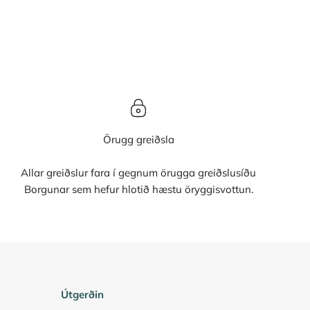
Örugg greiðsla
Allar greiðslur fara í gegnum örugga greiðslusíðu
Borgunar sem hefur hlotið hæstu öryggisvottun.
Útgerðin