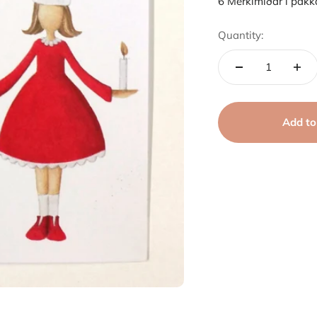
6 Merkimiðar í pakk
Quantity:
Add to