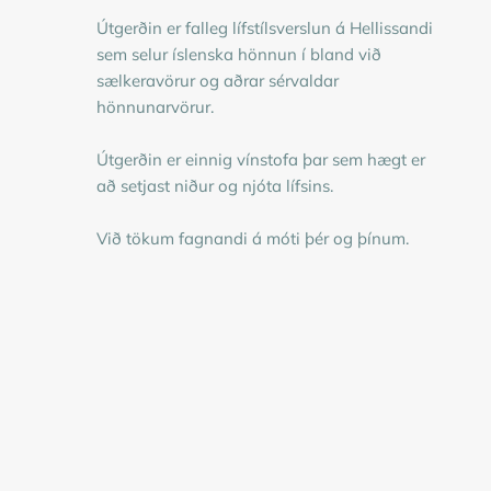
Útgerðin er falleg lífstílsverslun á Hellissandi
sem selur íslenska hönnun í bland við
sælkeravörur og aðrar sérvaldar
hönnunarvörur.
Útgerðin er einnig vínstofa þar sem hægt er
að setjast niður og njóta lífsins.
Við tökum fagnandi á móti þér og þínum.