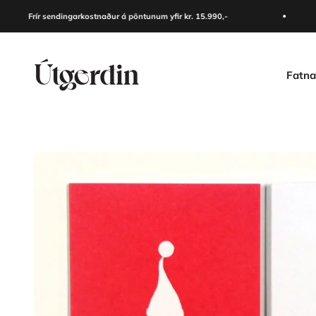
Skip to content
Frír sendingarkostnaður á pöntunum yfir kr. 15.990,-
Útgerðin
Fatna