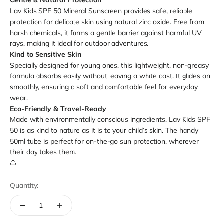
Gentle & Natural Protection
Lav Kids SPF 50 Mineral Sunscreen provides safe, reliable
protection for delicate skin using natural zinc oxide. Free from
harsh chemicals, it forms a gentle barrier against harmful UV
rays, making it ideal for outdoor adventures.
Kind to Sensitive Skin
Specially designed for young ones, this lightweight, non-greasy
formula absorbs easily without leaving a white cast. It glides on
smoothly, ensuring a soft and comfortable feel for everyday
wear.
Eco-Friendly & Travel-Ready
Made with environmentally conscious ingredients, Lav Kids SPF
50 is as kind to nature as it is to your child’s skin. The handy
50ml tube is perfect for on-the-go sun protection, wherever
their day takes them.
Quantity: