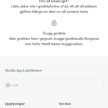
Ertu að kaupa gjöf?
Láttu okkur vita í greiðsluferlinu ef þú vilt að við pökkum
gjöfinni fallega inn áður en við sendum hana.
Örugg greiðsla
Allar greiðslur fara í gegnum örugga greiðslusíðu Borgunar
sem hefur hlotið hæstu öryggisvottun.
Skráðu þig á póstlistann
Subscribe
E-mail
Upplýsingar
Verslun