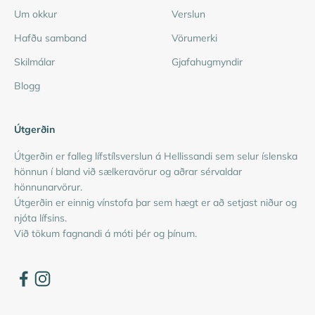
Um okkur
Verslun
Hafðu samband
Vörumerki
Skilmálar
Gjafahugmyndir
Blogg
Útgerðin
Útgerðin er falleg lífstílsverslun á Hellissandi sem selur íslenska
hönnun í bland við sælkeravörur og aðrar sérvaldar
hönnunarvörur.
Útgerðin er einnig vínstofa þar sem hægt er að setjast niður og
njóta lífsins.
Við tökum fagnandi á móti þér og þínum.