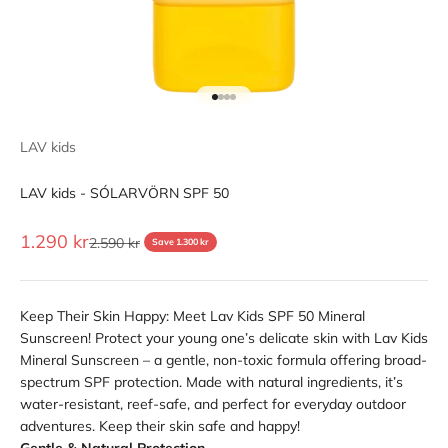
Go to item 1
Go to item 2
Go to item 3
Go to item 4
LAV kids
LAV kids - SÓLARVÖRN SPF 50
Sale price
1.290 kr
Regular price
2.590 kr
Save 1.300 kr
Keep Their Skin Happy: Meet Lav Kids SPF 50 Mineral
Sunscreen! Protect your young one’s delicate skin with Lav Kids
Mineral Sunscreen – a gentle, non-toxic formula offering broad-
spectrum SPF protection. Made with natural ingredients, it’s
water-resistant, reef-safe, and perfect for everyday outdoor
adventures. Keep their skin safe and happy!