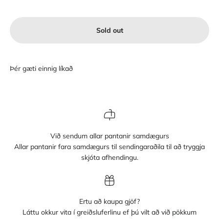
Sold out
Við sendum allar pantanir samdægurs
Allar pantanir fara samdægurs til sendingaraðila til að tryggja
skjóta afhendingu.
Ertu að kaupa gjöf?
Láttu okkur vita í greiðsluferlinu ef þú vilt að við pökkum