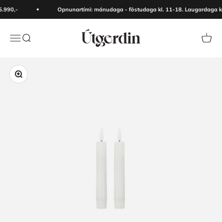
Skip to content
5.990,-
Opnunartími: mánudaga - föstudaga kl. 11-18. Laugardaga kl
Útgerðin
Menu
Search
Cart
Zoom