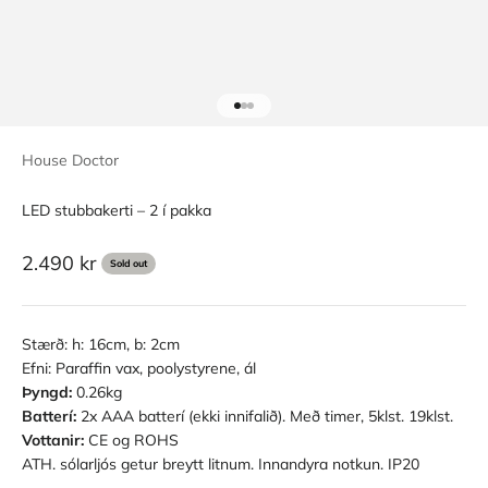
Go to item 1
Go to item 2
Go to item 3
House Doctor
LED stubbakerti – 2 í pakka
Sale price
2.490 kr
Sold out
Stærð:
h: 16cm, b: 2cm
Efni:
Paraffin vax, poolystyrene, ál
Þyngd:
0.26kg
Batterí:
2x AAA batterí (ekki innifalið). Með timer, 5klst. 19klst.
Vottanir:
CE og ROHS
ATH. sólarljós getur breytt litnum. Innandyra notkun. IP20