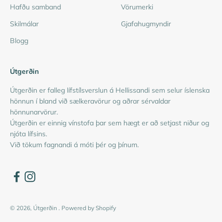
Hafðu samband
Vörumerki
Skilmálar
Gjafahugmyndir
Blogg
Útgerðin
Útgerðin er falleg lífstílsverslun á Hellissandi sem selur íslenska
hönnun í bland við sælkeravörur og aðrar sérvaldar
hönnunarvörur.
Útgerðin er einnig vínstofa þar sem hægt er að setjast niður og
njóta lífsins.
Við tökum fagnandi á móti þér og þínum.
© 2026, Útgerðin .
Powered by Shopify