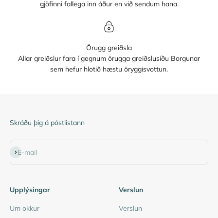
gjöfinni fallega inn áður en við sendum hana.
Örugg greiðsla
Allar greiðslur fara í gegnum örugga greiðslusíðu Borgunar
sem hefur hlotið hæstu öryggisvottun.
Skráðu þig á póstlistann
Subscribe
E-mail
Upplýsingar
Verslun
Um okkur
Verslun