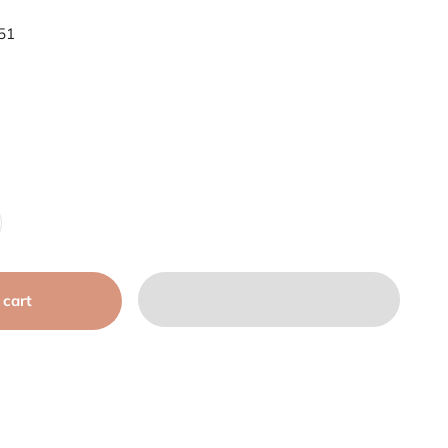
51
 cart