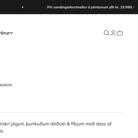
Frír sendingarkostnaður á pöntunum yfir kr. 15.990,-
örur
Search
Login
Cart
assion
ískri jógurt, þurrkuðum döðum & fíkjum með dass af
ir.