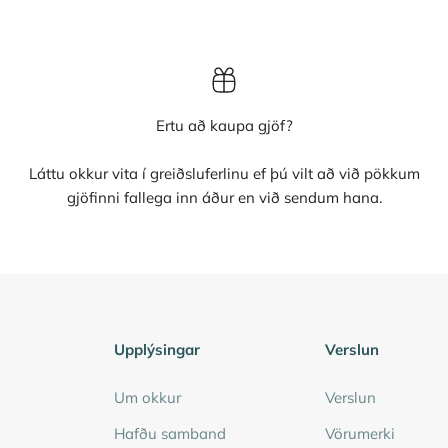
Ertu að kaupa gjöf?
Láttu okkur vita í greiðsluferlinu ef þú vilt að við pökkum
gjöfinni fallega inn áður en við sendum hana.
Upplýsingar
Verslun
Um okkur
Verslun
Hafðu samband
Vörumerki