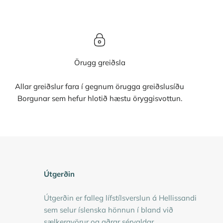
Örugg greiðsla
Allar greiðslur fara í gegnum örugga greiðslusíðu
Borgunar sem hefur hlotið hæstu öryggisvottun.
Útgerðin
Útgerðin er falleg lífstílsverslun á Hellissandi
sem selur íslenska hönnun í bland við
sælkeravörur og aðrar sérvaldar