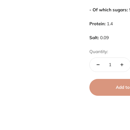
- Of which sugars:
Protein:
1.4
Salt:
0.09
Quantity:
Add to