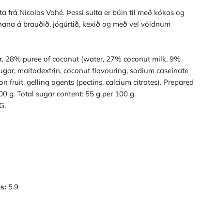
lta frá Nicolas Vahé. Þessi sulta er búin til með kókos og
hana á brauðið, jógúrtið, kexið og með vel völdnum
, 28% puree of coconut (water, 27% coconut milk, 9%
ugar, maltodextrin, coconut flavouring, sodium caseinate
 fruit, gelling agents (pectins, calcium citrates). Prepared
00 g. Total sugar content: 55 g per 100 g.
G.
s:
5.9