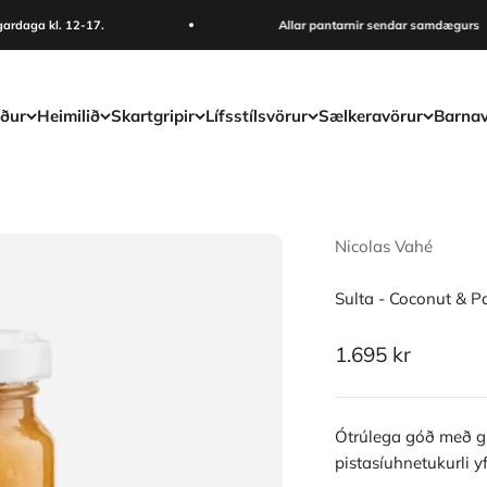
aga kl. 12-17.
Allar pantarnir sendar samdægurs
ður
Heimilið
Skartgripir
Lífsstílsvörur
Sælkeravörur
Barnav
Nicolas Vahé
Sulta - Coconut & P
Sale price
1.695 kr
Ótrúlega góð með gr
pistasíuhnetukurli yf