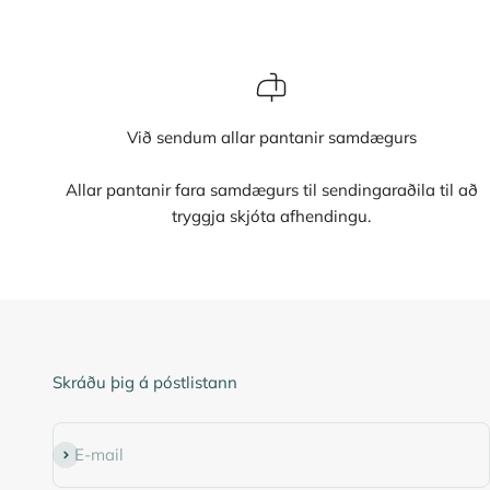
Við sendum allar pantanir samdægurs
Allar pantanir fara samdægurs til sendingaraðila til að
tryggja skjóta afhendingu.
Skráðu þig á póstlistann
Subscribe
E-mail