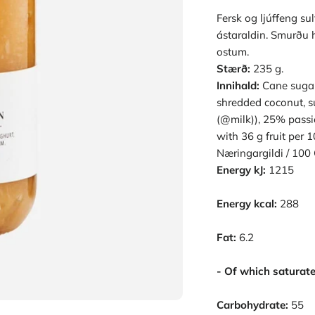
Fersk og ljúffeng su
ástaraldin. Smurðu 
ostum.
Stærð:
235 g.
Innihald:
Cane sugar
shredded coconut, s
(@milk)), 25% passion
with 36 g fruit per 1
Næringargildi / 100 
Energy kJ:
1215
Energy kcal:
288
Fat:
6.2
- Of which saturate
Carbohydrate:
55