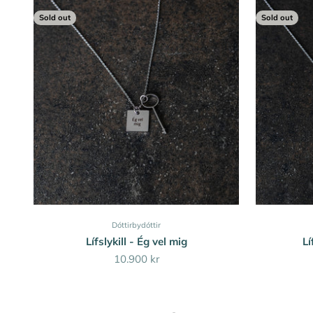
Sold out
Sold out
Dóttirbydóttir
Lífslykill - Ég vel mig
Lí
Sale price
10.900 kr