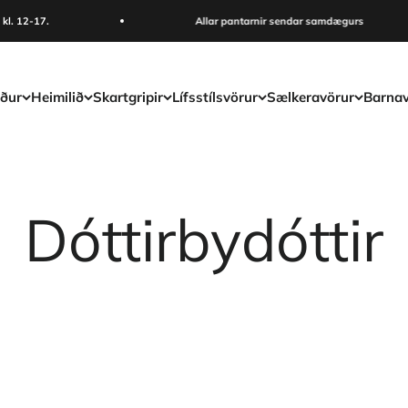
12-17.
Allar pantarnir sendar samdægurs
ður
Heimilið
Skartgripir
Lífsstílsvörur
Sælkeravörur
Barnav