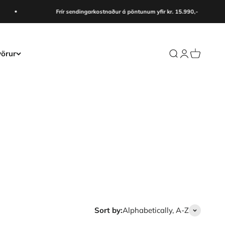
Frír sendingarkostnaður á pöntunum yfir kr. 15.990,-
örur
Search
Login
Cart
Sort by:
Alphabetically, A-Z