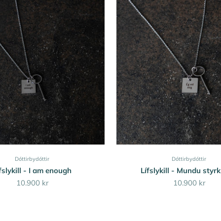
Dóttirbydóttir
Dóttirbydóttir
fslykill - I am enough
Lífslykill - Mundu styrk
Sale price
Sale price
10.900 kr
10.900 kr