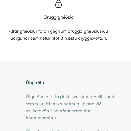
Örugg greiðsla
Allar greiðslur fara í gegnum örugga greiðslusíðu
Borgunar sem hefur hlotið hæstu öryggisvottun.
Útgerðin
Útgerðin er falleg lífstílsverslun á Hellissandi
sem selur íslenska hönnun í bland við
sælkeravörur og aðrar sérvaldar
hönnunarvörur.