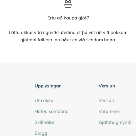
Ertu að kaupa gjöf?
Láttu okkur vita í greiðsluferlinu ef þú vilt að við pökkum
gjöfinni fallega inn áður en við sendum hana.
Upplýsingar
Verslun
Um okkur
Verslun
Hafðu samband
Vörumerki
Skilmálar
Gjafahugmyndir
Blogg