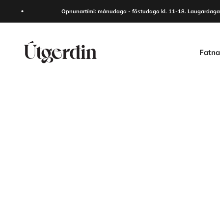
Skip to content
Opnunartími: mánudaga - föstudaga kl. 11-18. Laugardaga kl. 
Útgerðin
Fatna