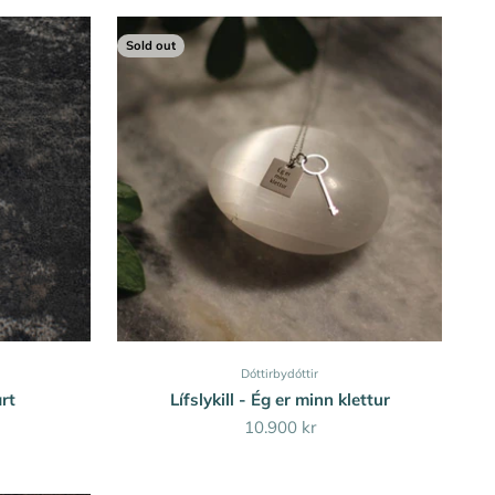
Sold out
Dóttirbydóttir
rt
Lífslykill - Ég er minn klettur
Sale price
10.900 kr