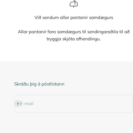
Við sendum allar pantanir samdægurs
Allar pantanir fara samdægurs til sendingaraðila til að
tryggja skjóta afhendingu.
Skráðu þig á póstlistann
Subscribe
E-mail