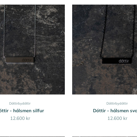
Dóttirbydóttir
Dóttirbydóttir
ttir - hálsmen silfur
Dóttir - hálsmen sva
Sale price
Sale price
12.600 kr
12.600 kr