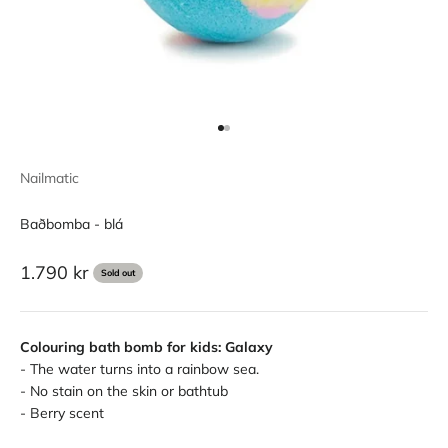
Go to item 1
Go to item 2
Nailmatic
Baðbomba - blá
Sale price
1.790 kr
Sold out
Colouring bath bomb for kids: Galaxy
- The water turns into a rainbow sea.
- No stain on the skin or bathtub
- Berry scent