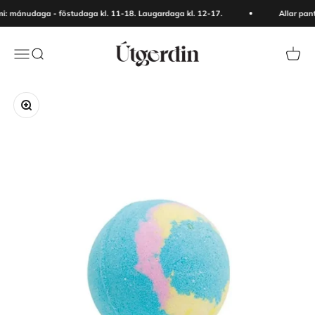
Skip to content
: mánudaga - föstudaga kl. 11-18. Laugardaga kl. 12-17.
Allar pan
Útgerðin
Menu
Search
Cart
Zoom