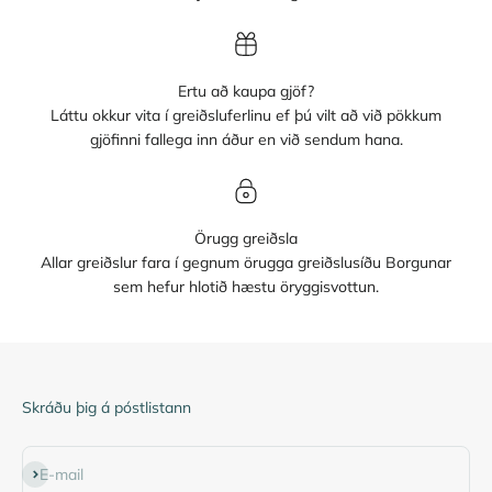
Ertu að kaupa gjöf?
Láttu okkur vita í greiðsluferlinu ef þú vilt að við pökkum
gjöfinni fallega inn áður en við sendum hana.
Örugg greiðsla
Allar greiðslur fara í gegnum örugga greiðslusíðu Borgunar
sem hefur hlotið hæstu öryggisvottun.
Skráðu þig á póstlistann
Subscribe
E-mail