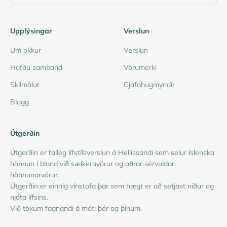
Upplýsingar
Verslun
Um okkur
Verslun
Hafðu samband
Vörumerki
Skilmálar
Gjafahugmyndir
Blogg
Útgerðin
Útgerðin er falleg lífstílsverslun á Hellissandi sem selur íslenska
hönnun í bland við sælkeravörur og aðrar sérvaldar
hönnunarvörur.
Útgerðin er einnig vínstofa þar sem hægt er að setjast niður og
njóta lífsins.
Við tökum fagnandi á móti þér og þínum.