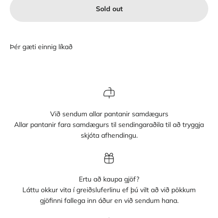
Sold out
Við sendum allar pantanir samdægurs
Allar pantanir fara samdægurs til sendingaraðila til að tryggja
skjóta afhendingu.
Ertu að kaupa gjöf?
Láttu okkur vita í greiðsluferlinu ef þú vilt að við pökkum
gjöfinni fallega inn áður en við sendum hana.