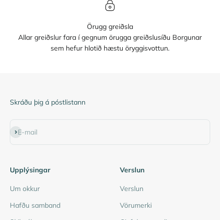
Örugg greiðsla
Allar greiðslur fara í gegnum örugga greiðslusíðu Borgunar
sem hefur hlotið hæstu öryggisvottun.
Skráðu þig á póstlistann
Subscribe
E-mail
Upplýsingar
Verslun
Um okkur
Verslun
Hafðu samband
Vörumerki