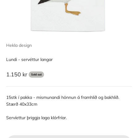
Hekla design
Lundi - servéttur langar
Sale price
1.150 kr
Sold out
15stk í pakka - mismunandi hönnun á framhlið og bakhlið.
Stærð 40x33cm
Servíettur þriggja laga klórfríar.