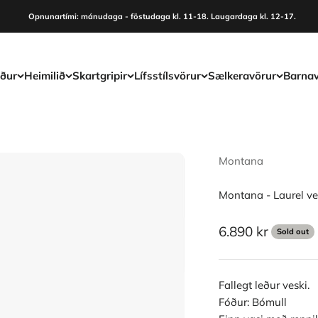
Opnunartími: mánudaga - föstudaga kl. 11-18. Laugardaga kl. 12-17.
ður
Heimilið
Skartgripir
Lífsstílsvörur
Sælkeravörur
Barnav
Montana
Montana - Laurel ve
Sale price
6.890 kr
Sold out
Fallegt leður veski.
Fóður: Bómull