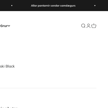
Allar pantarnir sendar samdægurs
örur
Search
Login
Cart
ski Black