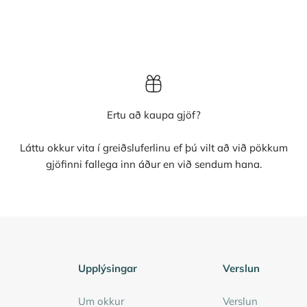
Ertu að kaupa gjöf?
Láttu okkur vita í greiðsluferlinu ef þú vilt að við pökkum
gjöfinni fallega inn áður en við sendum hana.
Upplýsingar
Verslun
Um okkur
Verslun