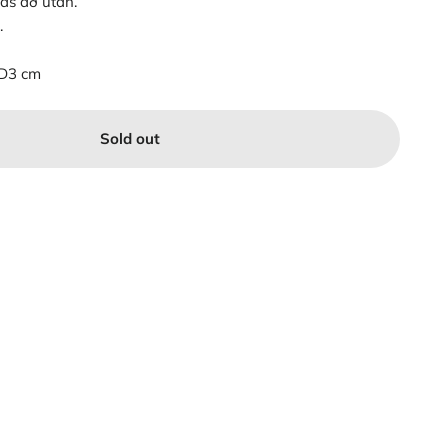
ás að utan.
t.
 D3 cm
Sold out