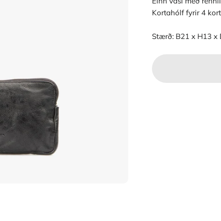
Einn vasi með rennil
Kortahólf fyrir 4 kor
Stærð: B21 x H13 x