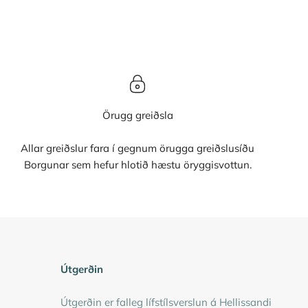
Örugg greiðsla
Allar greiðslur fara í gegnum örugga greiðslusíðu
Borgunar sem hefur hlotið hæstu öryggisvottun.
Útgerðin
Útgerðin er falleg lífstílsverslun á Hellissandi