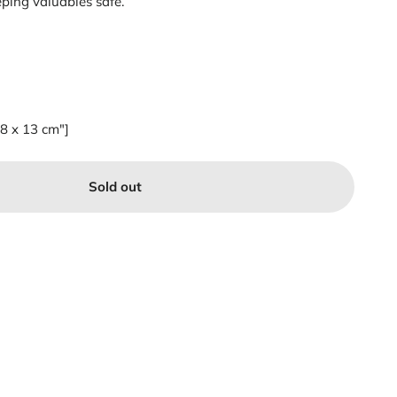
eping valuables safe.
18 x 13 cm"]
Sold out