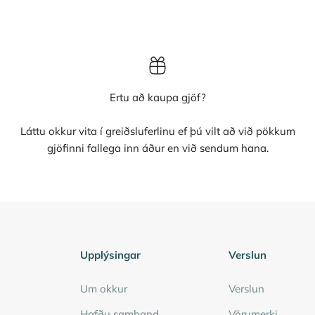
Ertu að kaupa gjöf?
Láttu okkur vita í greiðsluferlinu ef þú vilt að við pökkum
gjöfinni fallega inn áður en við sendum hana.
Upplýsingar
Verslun
Um okkur
Verslun
Hafðu samband
Vörumerki