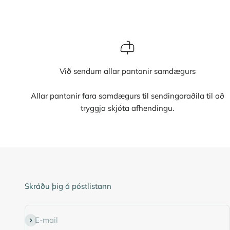
Við sendum allar pantanir samdægurs
Allar pantanir fara samdægurs til sendingaraðila til að
tryggja skjóta afhendingu.
Skráðu þig á póstlistann
Subscribe
E-mail