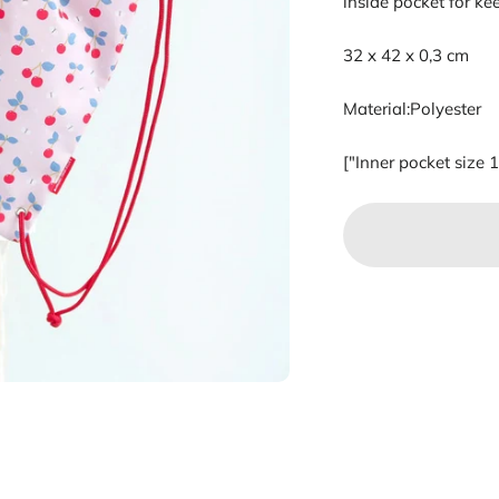
inside pocket for ke
32 x 42 x 0,3 cm
Material:
Polyester
["Inner pocket size 