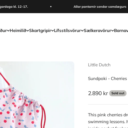
daga kl. 12-17.
Allar pantarnir sendar samdægurs
ður
Heimilið
Skartgripir
Lífsstílsvörur
Sælkeravörur
Barnav
Little Dutch
Sundpoki - Cherries
Sale price
2.890 kr
Sold out
This pink cherries d
swimming lessons. It