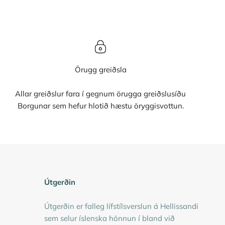
Örugg greiðsla
Allar greiðslur fara í gegnum örugga greiðslusíðu
Borgunar sem hefur hlotið hæstu öryggisvottun.
Útgerðin
Útgerðin er falleg lífstílsverslun á Hellissandi
sem selur íslenska hönnun í bland við