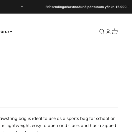
Frír sendingarkostnaður á pöntunum yfir kr. 15.990,-
örur
Search
Login
Cart
rawstring bag is ideal to use as a sports bag for school or
 is lightweight, easy to open and close, and has a zipped